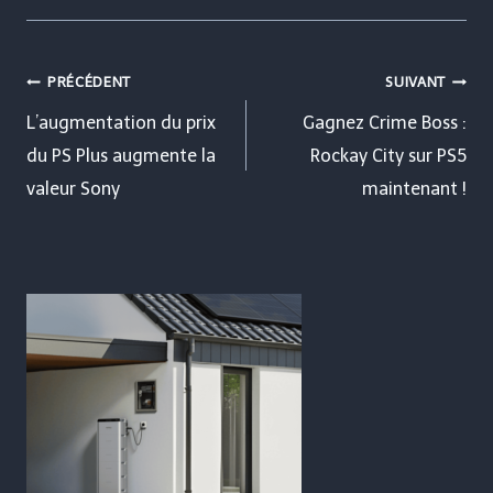
Navigation
PRÉCÉDENT
SUIVANT
de
L’augmentation du prix
Gagnez Crime Boss :
du PS Plus augmente la
Rockay City sur PS5
l’article
valeur Sony
maintenant !