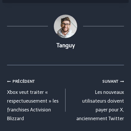
Tanguy
Navigation
PRÉCÉDENT
SUIVANT
de
Xbox veut traiter «
Les nouveaux
respectueusement » les
utilisateurs doivent
l’article
franchises Activision
payer pour X,
Blizzard
anciennement Twitter