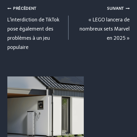
Navigation
PRÉCÉDENT
SUIVANT
de
L'interdiction de TikTok
« LEGO lancera de
pose également des
nombreux sets Marvel
l’article
problèmes à un jeu
en 2025 »
populaire