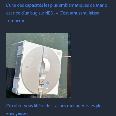
L'une des capacités les plus emblématiques de Mario
est née d'un bug sur NES : « C'est amusant, laisse
tomber »
Ce robot vous libère des tâches ménagères les plus
ennuyeuses