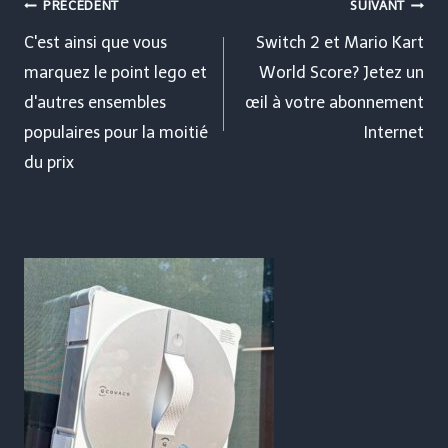
Navigation
PRÉCÉDENT
SUIVANT
de
C'est ainsi que vous
Switch 2 et Mario Kart
marquez le point lego et
World Score? Jetez un
l’article
d'autres ensembles
œil à votre abonnement
populaires pour la moitié
Internet
du prix