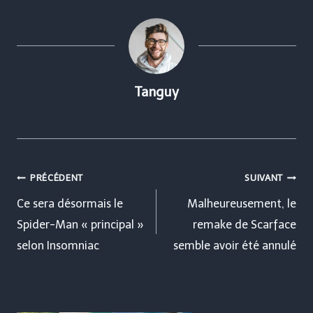
Tanguy
Navigation
PRÉCÉDENT
SUIVANT
de
Ce sera désormais le
Malheureusement, le
Spider-Man « principal »
remake de Scarface
l’article
selon Insomniac
semble avoir été annulé