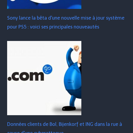
Sony lance la bêta d'une nouvelle mise à jour système
pour PS5 : voici ses principales nouveautés
Données clients de Bol, Bijenkorf et ING dans la rue à