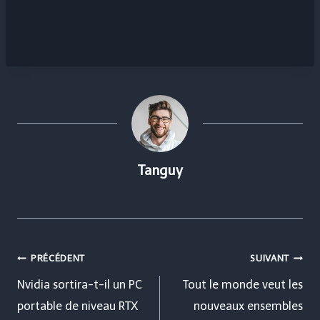
Tanguy
Navigation
PRÉCÉDENT
SUIVANT
de
Nvidia sortira-t-il un PC
Tout le monde veut les
portable de niveau RTX
nouveaux ensembles
l’article