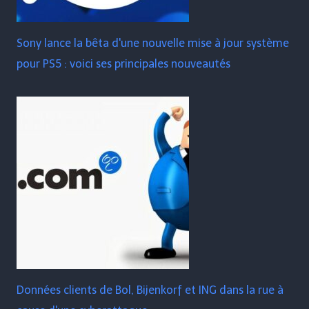
Sony lance la bêta d'une nouvelle mise à jour système
pour PS5 : voici ses principales nouveautés
Données clients de Bol, Bijenkorf et ING dans la rue à