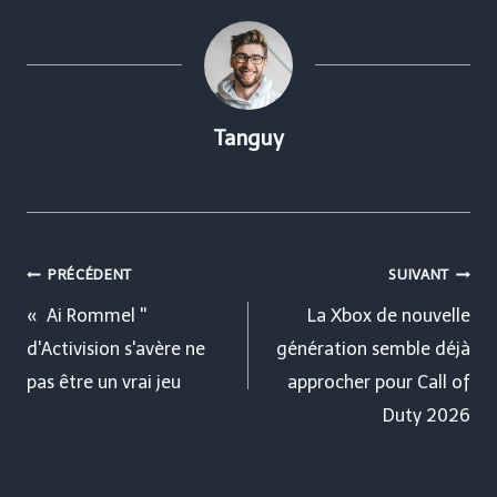
Tanguy
Navigation
PRÉCÉDENT
SUIVANT
de
« Ai Rommel ''
La Xbox de nouvelle
d'Activision s'avère ne
génération semble déjà
l’article
pas être un vrai jeu
approcher pour Call of
Duty 2026