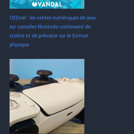
Officiel : les ventes numériques de jeux
sur consoles Nintendo continuent de
croître et de prévaloir sur le format
physique