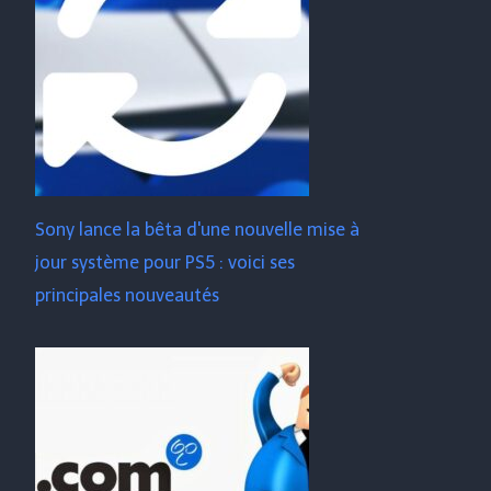
Sony lance la bêta d'une nouvelle mise à
jour système pour PS5 : voici ses
principales nouveautés