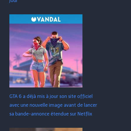
jour
GTA 6 a déjà mis à jour son site officiel
avec une nouvelle image avant de lancer
sa bande-annonce étendue sur Netflix