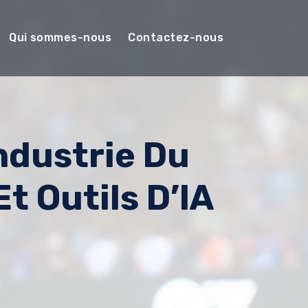
Qui sommes-nous
Contactez-nous
ndustrie Du
t Outils D’IA