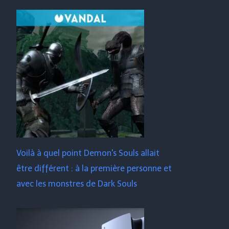
Voilà à quel point Demon's Souls allait
être différent : à la première personne et
avec les monstres de Dark Souls