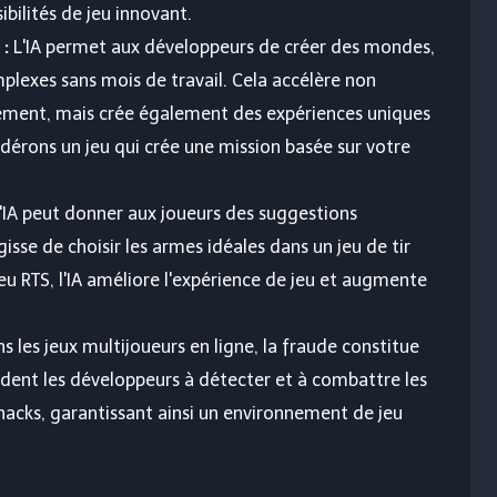
bilités de jeu innovant.
 :
L'IA permet aux développeurs de créer des mondes,
plexes sans mois de travail. Cela accélère non
ement, mais crée également des expériences uniques
idérons un jeu qui crée une mission basée sur votre
'IA peut donner aux joueurs des suggestions
isse de choisir les armes idéales dans un jeu de tir
eu RTS, l'IA améliore l'expérience de jeu et augmente
s les jeux multijoueurs en ligne, la fraude constitue
aident les développeurs à détecter et à combattre les
s hacks, garantissant ainsi un environnement de jeu