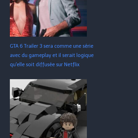
GTA 6 Trailer 3 sera comme une série
avec du gameplay et il serait logique
qu'elle soit diffusée sur Netflix