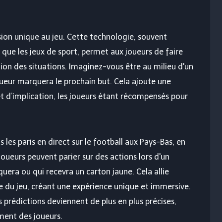
sion unique au jeu. Cette technologie, souvent
 que les jeux de sport, permet aux joueurs de faire
tion des situations. Imaginez-vous être au milieu d'un
oueur marquera le prochain but. Cela ajoute une
 d’implication, les joueurs étant récompensés pour
 les paris en direct sur le football aux Pays-Bas, en
es joueurs peuvent parier sur des actions lors d'un
ra ou qui recevra un carton jaune. Cela allie
cte du jeu, créant une expérience unique et immersive.
es prédictions deviennent de plus en plus précises,
ent des joueurs.