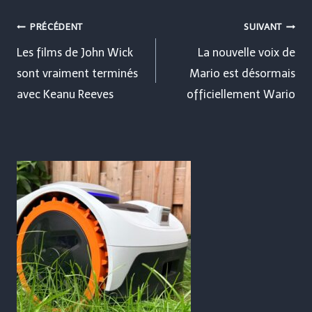
Navigation
PRÉCÉDENT
SUIVANT
de
Les films de John Wick
La nouvelle voix de
sont vraiment terminés
Mario est désormais
l’article
avec Keanu Reeves
officiellement Wario