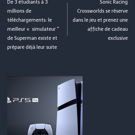
de
De 3 étudiants à 3
Sonic Racing
millions de
Crossworlds se réserve
l’article
téléchargements: le
dans le jeu et prenez une
meilleur « simulateur ''
affiche de cadeau
de Superman existe et
exclusive
prépare déjà leur suite