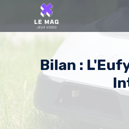
Skip
to
content
Bilan : L'Euf
In