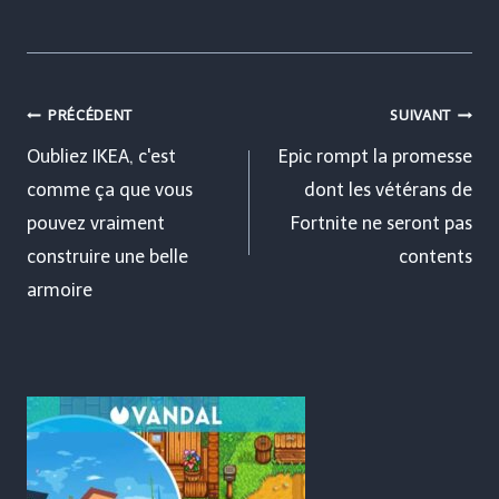
Navigation
PRÉCÉDENT
SUIVANT
de
Oubliez IKEA, c'est
Epic rompt la promesse
comme ça que vous
dont les vétérans de
l’article
pouvez vraiment
Fortnite ne seront pas
construire une belle
contents
armoire