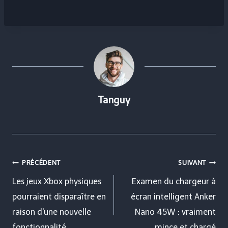
Tanguy
Navigation
PRÉCÉDENT
SUIVANT
de
Les jeux Xbox physiques
Examen du chargeur à
pourraient disparaître en
écran intelligent Anker
l’article
raison d'une nouvelle
Nano 45W : vraiment
fonctionnalité
mince et chargé