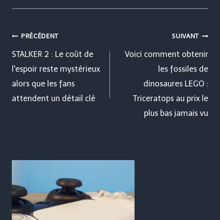
Navigation
PRÉCÉDENT
SUIVANT
de
STALKER 2 : Le coût de
Voici comment obtenir
l'espoir reste mystérieux
les fossiles de
l’article
alors que les fans
dinosaures LEGO :
attendent un détail clé
Triceratops au prix le
plus bas jamais vu