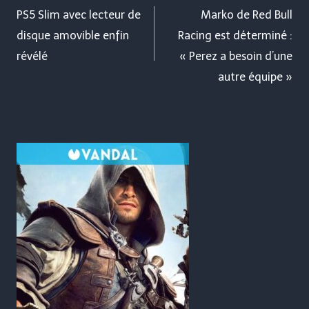
de
PS5 Slim avec lecteur de
Marko de Red Bull
disque amovible enfin
Racing est déterminé :
l’article
révélé
« Perez a besoin d’une
autre équipe »