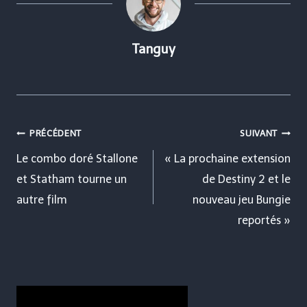
Tanguy
Navigation
PRÉCÉDENT
SUIVANT
de
Le combo doré Stallone
« La prochaine extension
et Statham tourne un
de Destiny 2 et le
l’article
autre film
nouveau jeu Bungie
reportés »