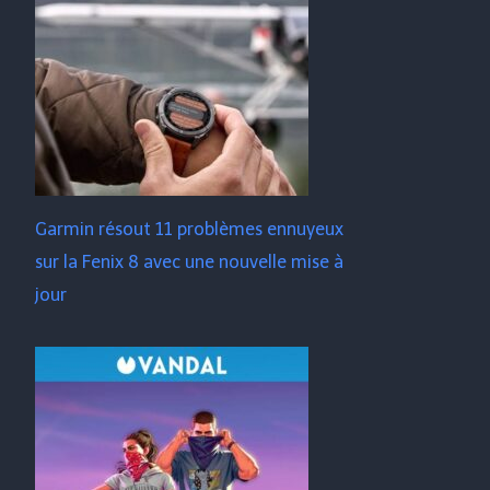
Garmin résout 11 problèmes ennuyeux
sur la Fenix ​​​​8 avec une nouvelle mise à
jour