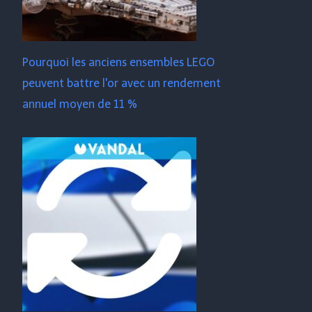
Pourquoi les anciens ensembles LEGO
peuvent battre l'or avec un rendement
annuel moyen de 11 %