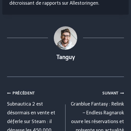
décroissant de rapports sur Allestoringen.
Tanguy
Navigation
PRÉCÉDENT
SUIVANT
de
Subnautica 2 est
Granblue Fantasy : Relink
désormais en vente et
– Endless Ragnarok
l’article
déferle sur Steam : il
ouvre les réservations et
dépasse les 450 000
présente son actualité