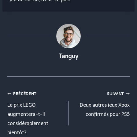
Tanguy
Navigation
PRÉCÉDENT
SUIVANT
de
Le prix LEGO
Deux autres jeux Xbox
augmentera-t-il
confirmés pour PS5
l’article
considérablement
bientôt?