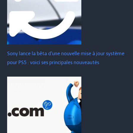
Sony lance la bêta d'une nouvelle mise à jour système
pour PS5 : voici ses principales nouveautés