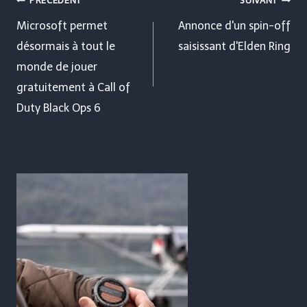
Navigation
PRÉCÉDENT
SUIVANT
de
Microsoft permet
Annonce d'un spin-off
désormais à tout le
saisissant d'Elden Ring
l’article
monde de jouer
gratuitement à Call of
Duty Black Ops 6