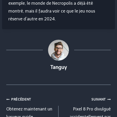
exemple, le monde de Necropolis a déjà été
montré, mais il faudra voir ce que le jeu nous
réserve d’autre en 2024.
Tanguy
Navigation
PRÉCÉDENT
SUIVANT
de
Obtenez maintenant un
Pixel 8 Pro divulgué
luxueux guide
accidentellement par