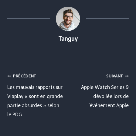
Tanguy
Navigation
PRÉCÉDENT
SUIVANT
de
Les mauvais rapports sur
Apple Watch Series 9
Viaplay « sont en grande
dévoilée lors de
l’article
partie absurdes » selon
l’événement Apple
le PDG