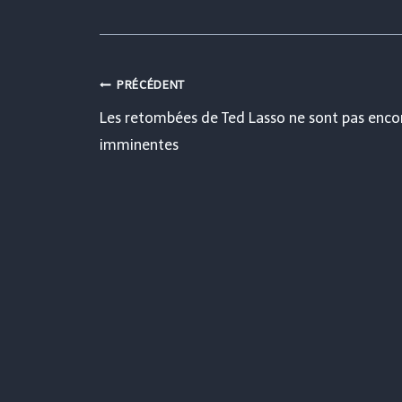
Navigation
PRÉCÉDENT
Les retombées de Ted Lasso ne sont pas enco
de
imminentes
l’article