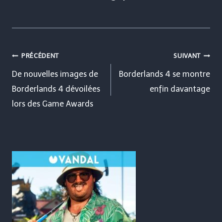
Navigation
PRÉCÉDENT
SUIVANT
de
De nouvelles images de
Borderlands 4 se montre
Borderlands 4 dévoilées
enfin davantage
l’article
lors des Game Awards