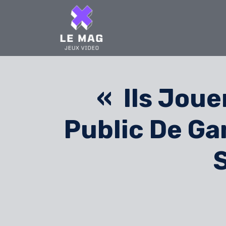
Skip
to
content
« Ils Joue
Public De Ga