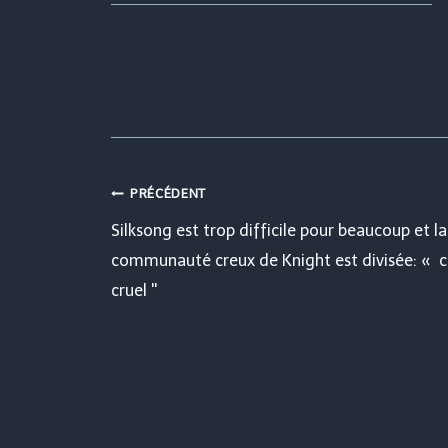
Navigation
PRÉCÉDENT
Silksong est trop difficile pour beaucoup et la
de
communauté creux de Knight est divisée: « c
cruel ''
l’article