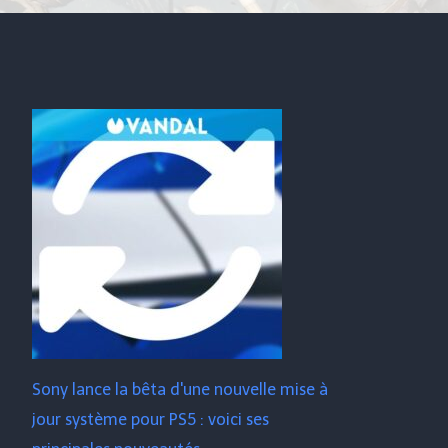
Sony lance la bêta d'une nouvelle mise à
jour système pour PS5 : voici ses