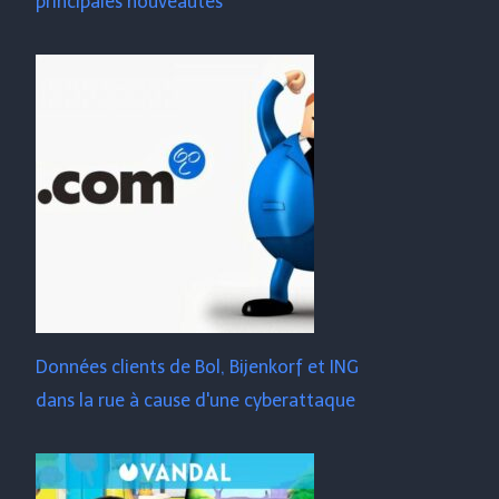
principales nouveautés
Données clients de Bol, Bijenkorf et ING
dans la rue à cause d'une cyberattaque