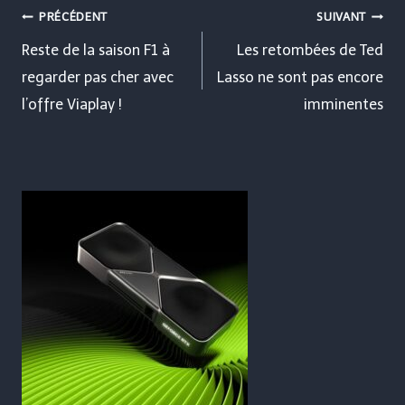
Navigation
PRÉCÉDENT
SUIVANT
de
Reste de la saison F1 à
Les retombées de Ted
regarder pas cher avec
Lasso ne sont pas encore
l’article
l’offre Viaplay !
imminentes