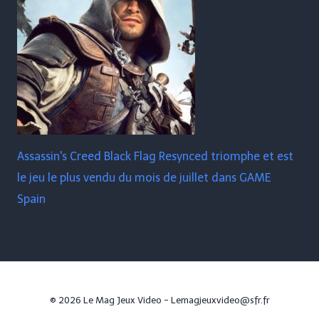
Assassin's Creed Black Flag Resynced triomphe et est
le jeu le plus vendu du mois de juillet dans GAME
Spain
© 2026 Le Mag Jeux Video - Lemagjeuxvideo@sfr.fr