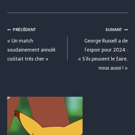
Navigation
PRÉCÉDENT
SUIVANT
de
« Un match
George Russell a de
soudainement annulé
l’espoir pour 2024 :
l’article
coûtait très cher »
« S’ils peuvent le faire,
nous aussi ! »