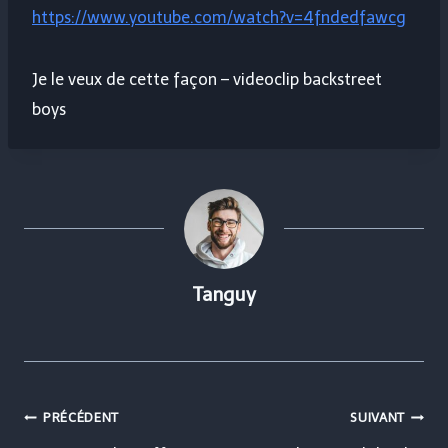
https://www.youtube.com/watch?v=4fndedfawcg
Je le veux de cette façon – videoclip backstreet
boys
Tanguy
Navigation
PRÉCÉDENT
SUIVANT