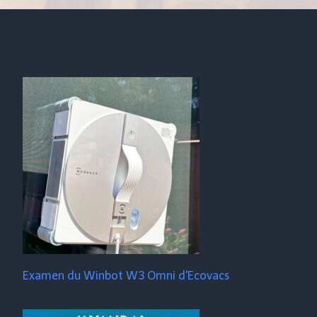
Examen du Winbot W3 Omni d'Ecovacs