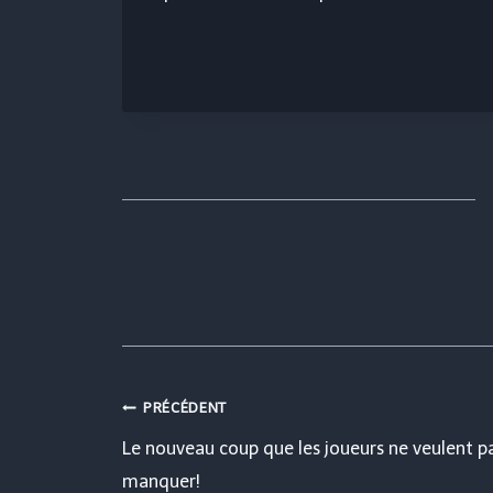
Navigation
PRÉCÉDENT
Le nouveau coup que les joueurs ne veulent p
de
manquer!