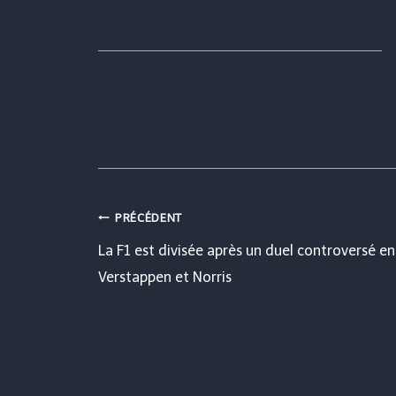
Navigation
PRÉCÉDENT
La F1 est divisée après un duel controversé en
de
Verstappen et Norris
l’article