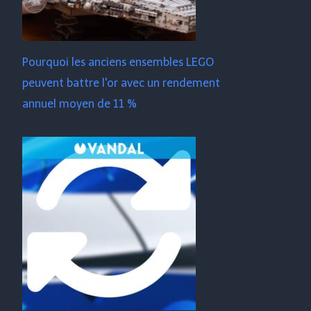
Pourquoi les anciens ensembles LEGO
peuvent battre l'or avec un rendement
annuel moyen de 11 %