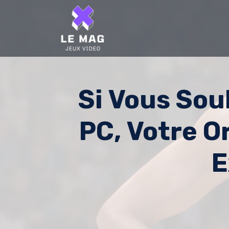
Skip
to
content
Si Vous Sou
PC, Votre O
E