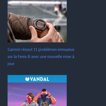
Garmin résout 11 problèmes ennuyeux
sur la Fenix ​​​​8 avec une nouvelle mise à
jour