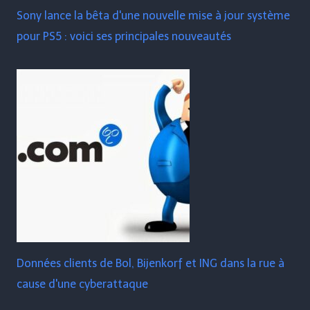
Sony lance la bêta d'une nouvelle mise à jour système
pour PS5 : voici ses principales nouveautés
Données clients de Bol, Bijenkorf et ING dans la rue à
cause d'une cyberattaque